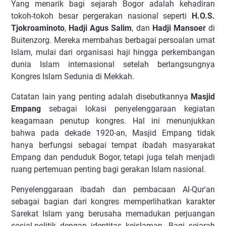
Yang menarik bagi sejarah Bogor adalah kehadiran
tokoh-tokoh besar pergerakan nasional seperti
H.O.S.
Tjokroaminoto
,
Hadji Agus Salim
, dan
Hadji Mansoer
di
Buitenzorg. Mereka membahas berbagai persoalan umat
Islam, mulai dari organisasi haji hingga perkembangan
dunia Islam internasional setelah berlangsungnya
Kongres Islam Sedunia di Mekkah.
Catatan lain yang penting adalah disebutkannya
Masjid
Empang
sebagai lokasi penyelenggaraan kegiatan
keagamaan penutup kongres. Hal ini menunjukkan
bahwa pada dekade 1920-an, Masjid Empang tidak
hanya berfungsi sebagai tempat ibadah masyarakat
Empang dan penduduk Bogor, tetapi juga telah menjadi
ruang pertemuan penting bagi gerakan Islam nasional.
Penyelenggaraan ibadah dan pembacaan Al-Qur'an
sebagai bagian dari kongres memperlihatkan karakter
Sarekat Islam yang berusaha memadukan perjuangan
sosial-politik dengan identitas keislaman. Bagi sejarah