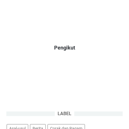
Pengikut
LABEL
Asal-usul
Berita
Corak dan Ragam