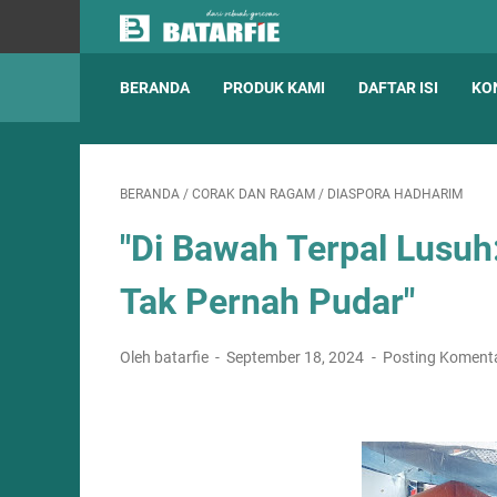
BERANDA
PRODUK KAMI
DAFTAR ISI
KO
BERANDA
/
CORAK DAN RAGAM
/
DIASPORA HADHARIM
"Di Bawah Terpal Lusuh
Tak Pernah Pudar"
Oleh batarfie
September 18, 2024
Posting Koment