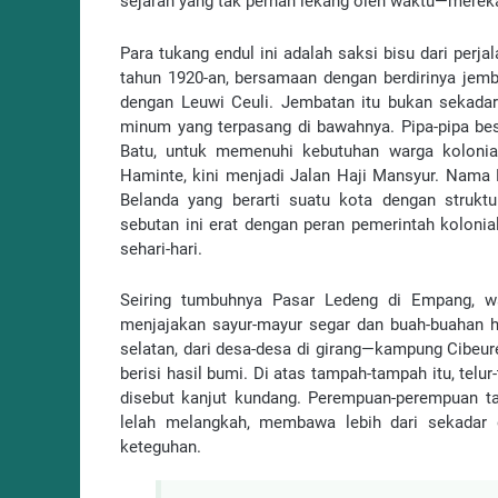
sejarah yang tak pernah lekang oleh waktu—mereka
Para tukang endul ini adalah saksi bisu dari per
tahun 1920-an, bersamaan dengan berdirinya jemb
dengan Leuwi Ceuli. Jembatan itu bukan sekadar p
minum yang terpasang di bawahnya. Pipa-pipa besi
Batu, untuk memenuhi kebutuhan warga kolonial
Haminte, kini menjadi Jalan Haji Mansyur. Nama Ha
Belanda yang berarti suatu kota dengan struk
sebutan ini erat dengan peran pemerintah kolon
sehari-hari.
Seiring tumbuhnya Pasar Ledeng di Empang, wa
menjajakan sayur-mayur segar dan buah-buahan ha
selatan, dari desa-desa di girang—kampung Cibe
berisi hasil bumi. Di atas tampah-tampah itu, tel
disebut kanjut kundang. Perempuan-perempuan ta
lelah melangkah, membawa lebih dari sekadar
keteguhan.