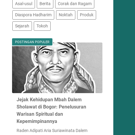
Asal-usul
Berita
Corak dan Ragam
Diaspora Hadharim
Noktah
Produk
Sejarah
Tokoh
POSTINGAN POPULER
Jejak Kehidupan Mbah Dalem
Sholawat di Bogor: Penelusuran
Warisan Spiritual dan
Kepemimpinannya
Raden Adipati Aria Suriawinata Dalem