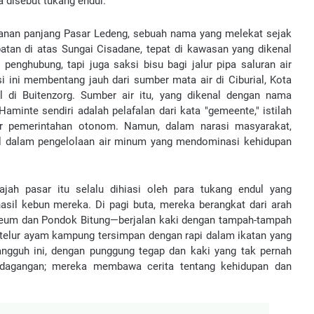
 disebut tukang endul.
jalanan panjang Pasar Ledeng, sebuah nama yang melekat sejak
atan di atas Sungai Cisadane, tepat di kawasan yang dikenal
enghubung, tapi juga saksi bisu bagi jalur pipa saluran air
 ini membentang jauh dari sumber mata air di Ciburial, Kota
 di Buitenzorg. Sumber air itu, yang dikenal dengan nama
minte sendiri adalah pelafalan dari kata "gemeente," istilah
tur pemerintahan otonom. Namun, dalam narasi masyarakat,
ial dalam pengelolaan air minum yang mendominasi kehidupan
jah pasar itu selalu dihiasi oleh para tukang endul yang
sil kebun mereka. Di pagi buta, mereka berangkat dari arah
ureum dan Pondok Bitung—berjalan kaki dengan tampah-tampah
ur-telur ayam kampung tersimpan dengan rapi dalam ikatan yang
ngguh ini, dengan punggung tegap dan kaki yang tak pernah
 dagangan; mereka membawa cerita tentang kehidupan dan