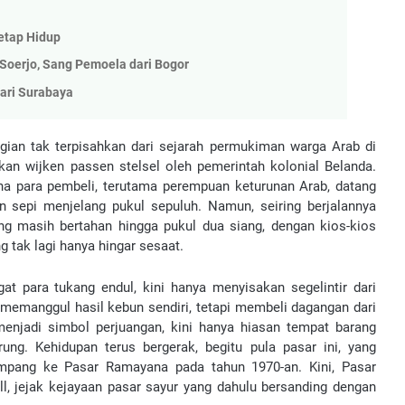
etap Hidup
Soerjo, Sang Pemoela dari Bogor
ari Surabaya
agian tak terpisahkan dari sejarah permukiman warga Arab di
kan wijken passen stelsel oleh pemerintah kolonial Belanda.
mana para pembeli, terutama perempuan keturunan Arab, datang
n sepi menjelang pukul sepuluh. Namun, seiring berjalannya
ng masih bertahan hingga pukul dua siang, dengan kios-kios
 tak lagi hanya hingar sesaat.
t para tukang endul, kini hanya menyisakan segelintir dari
 memanggul hasil kebun sendiri, tetapi membeli dagangan dari
enjadi simbol perjuangan, kini hanya hiasan tempat barang
ng. Kehidupan terus bergerak, begitu pula pasar ini, yang
Empang ke Pasar Ramayana pada tahun 1970-an. Kini, Pasar
, jejak kejayaan pasar sayur yang dahulu bersanding dengan