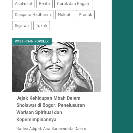
Asal-usul
Berita
Corak dan Ragam
Diaspora Hadharim
Noktah
Produk
Sejarah
Tokoh
POSTINGAN POPULER
Jejak Kehidupan Mbah Dalem
Sholawat di Bogor: Penelusuran
Warisan Spiritual dan
Kepemimpinannya
Raden Adipati Aria Suriawinata Dalem