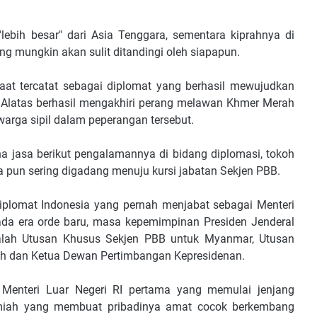
ebih besar" dari Asia Tenggara, sementara kiprahnya di
ng mungkin akan sulit ditandingi oleh siapapun.
 saat tercatat sebagai diplomat yang berhasil mewujudkan
 Alatas berhasil mengakhiri perang melawan Khmer Merah
warga sipil dalam peperangan tersebut.
ena jasa berikut pengalamannya di bidang diplomasi, tokoh
a pun sering digadang menuju kursi jabatan Sekjen PBB.
 diplomat Indonesia yang pernah menjabat sebagai Menteri
ada era orde baru, masa kepemimpinan Presiden Jenderal
ialah Utusan Khusus Sekjen PBB untuk Myanmar, Utusan
ah dan Ketua Dewan Pertimbangan Kepresidenan.
g Menteri Luar Negeri RI pertama yang memulai jenjang
 alamiah yang membuat pribadinya amat cocok berkembang