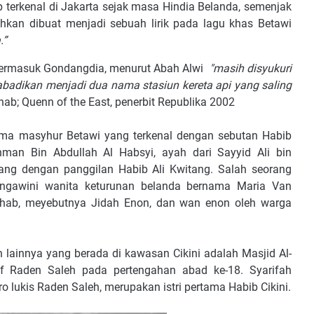
 terkenal di Jakarta sejak masa Hindia Belanda, semenjak
kan dibuat menjadi sebuah lirik pada lagu khas Betawi
.”
termasuk Gondangdia, menurut Abah Alwi
"masih disyukuri
iabadikan menjadi dua nama stasiun kereta api yang saling
hab; Quenn of the East, penerbit Republika 2002
lama masyhur Betawi yang terkenal dengan sebutan Habib
hman Bin Abdullah Al Habsyi, ayah dari Sayyid Ali bin
ang dengan panggilan Habib Ali Kwitang. Salah seorang
ngawini wanita keturunan belanda bernama Maria Van
hahab, meyebutnya Jidah Enon, dan wan enon oleh warga
h lainnya yang berada di kawasan Cikini adalah Masjid Al-
f Raden Saleh pada pertengahan abad ke-18. Syarifah
o lukis Raden Saleh, merupakan istri pertama Habib Cikini.