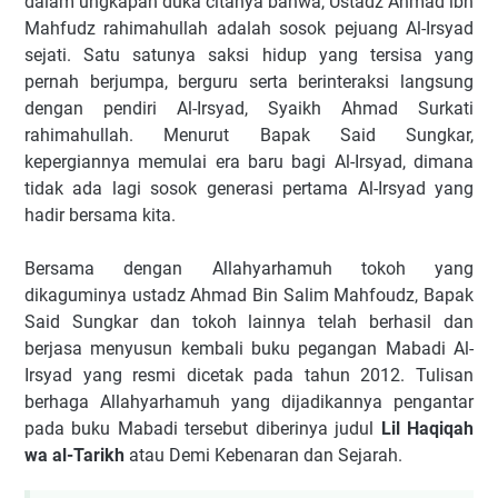
dalam ungkapan duka citanya bahwa, Ustadz Ahmad ibn
Mahfudz rahimahullah adalah sosok pejuang Al-Irsyad
sejati. Satu satunya saksi hidup yang tersisa yang
pernah berjumpa, berguru serta berinteraksi langsung
dengan pendiri Al-Irsyad, Syaikh Ahmad Surkati
rahimahullah. Menurut Bapak Said Sungkar,
kepergiannya memulai era baru bagi Al-Irsyad, dimana
tidak ada lagi sosok generasi pertama Al-Irsyad yang
hadir bersama kita.
Bersama dengan Allahyarhamuh tokoh yang
dikaguminya ustadz Ahmad Bin Salim Mahfoudz, Bapak
Said Sungkar dan tokoh lainnya telah berhasil dan
berjasa menyusun kembali buku pegangan Mabadi Al-
Irsyad yang resmi dicetak pada tahun 2012. Tulisan
berhaga Allahyarhamuh yang dijadikannya pengantar
pada buku Mabadi tersebut diberinya judul
Lil Haqiqah
wa al-Tarikh
atau Demi Kebenaran dan Sejarah.