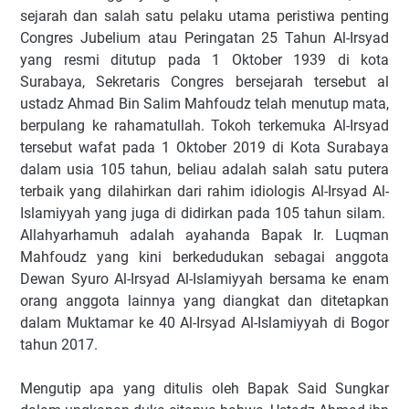
sejarah dan salah satu pelaku utama peristiwa penting
Congres Jubelium atau Peringatan 25 Tahun Al-Irsyad
yang resmi ditutup pada 1 Oktober 1939 di kota
Surabaya, Sekretaris Congres bersejarah tersebut al
ustadz Ahmad Bin Salim Mahfoudz telah menutup mata,
berpulang ke rahamatullah. Tokoh terkemuka Al-Irsyad
tersebut wafat pada 1 Oktober 2019 di Kota Surabaya
dalam usia 105 tahun, beliau adalah salah satu putera
terbaik yang dilahirkan dari rahim idiologis Al-Irsyad Al-
Islamiyyah yang juga di didirkan pada 105 tahun silam.
Allahyarhamuh adalah ayahanda Bapak Ir. Luqman
Mahfoudz yang kini berkedudukan sebagai anggota
Dewan Syuro Al-Irsyad Al-Islamiyyah bersama ke enam
orang anggota lainnya yang diangkat dan ditetapkan
dalam Muktamar ke 40 Al-Irsyad Al-Islamiyyah di Bogor
tahun 2017.
Mengutip apa yang ditulis oleh Bapak Said Sungkar