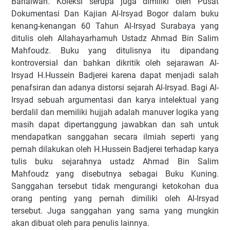
Bahalwan. Koleksi serupa juga dimiliki oleh Pusat
Dokumentasi Dan Kajian Al-Irsyad Bogor dalam buku
kenang-kenangan 60 Tahun Al-Irsyad Surabaya yang
ditulis oleh Allahayarhamuh Ustadz Ahmad Bin Salim
Mahfoudz. Buku yang ditulisnya itu dipandang
kontroversial dan bahkan dikritik oleh sejarawan Al-
Irsyad H.Hussein Badjerei karena dapat menjadi salah
penafsiran dan adanya distorsi sejarah Al-Irsyad. Bagi Al-
Irsyad sebuah argumentasi dan karya intelektual yang
berdalil dan memiliki hujjah adalah manuver logika yang
masih dapat dipertanggung jawabkan dan sah untuk
mendapatkan sanggahan secara ilmiah seperti yang
pernah dilakukan oleh H.Hussein Badjerei terhadap karya
tulis buku sejarahnya ustadz Ahmad Bin Salim
Mahfoudz yang disebutnya sebagai Buku Kuning.
Sanggahan tersebut tidak mengurangi ketokohan dua
orang penting yang pernah dimiliki oleh Al-Irsyad
tersebut. Juga sanggahan yang sama yang mungkin
akan dibuat oleh para penulis lainnya.