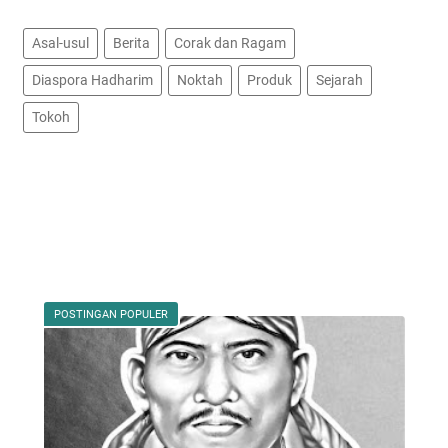
Asal-usul
Berita
Corak dan Ragam
Diaspora Hadharim
Noktah
Produk
Sejarah
Tokoh
POSTINGAN POPULER